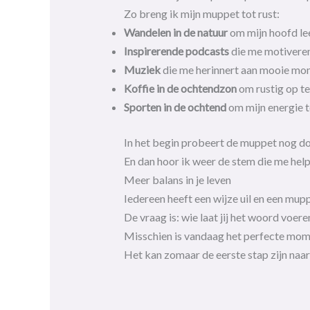
Zo breng ik mijn muppet tot rust:
Wandelen in de natuur
om mijn hoofd le
Inspirerende podcasts
die me motivere
Muziek
die me herinnert aan mooie mo
Koffie in de ochtendzon
om rustig op te
Sporten in de ochtend
om mijn energie t
In het begin probeert de muppet nog door
En dan hoor ik weer de stem die me hel
Meer balans in je leven
Iedereen heeft een wijze uil en een mupp
De vraag is: wie laat jij het woord voere
Misschien is vandaag het perfecte mome
Het kan zomaar de eerste stap zijn naa