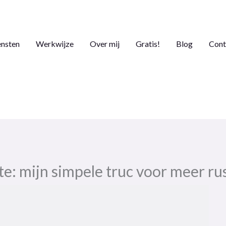
ensten
Werkwijze
Over mij
Gratis!
Blog
Cont
e: mijn simpele truc voor meer ru