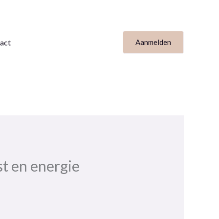
act
Aanmelden
st en energie