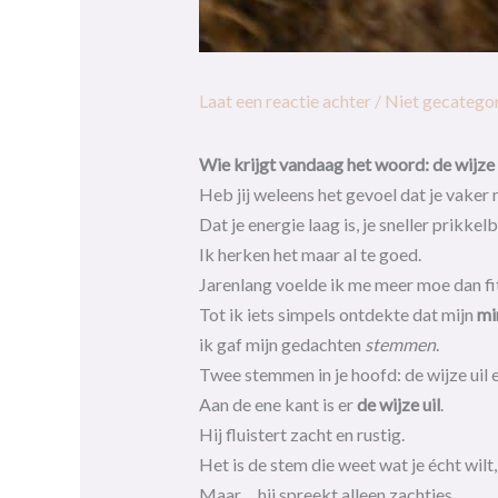
Laat een reactie achter
/
Niet gecatego
Wie krijgt vandaag het woord: de wijze 
Heb jij weleens het gevoel dat je vaker n
Dat je energie laag is, je sneller prikke
Ik herken het maar al te goed.
Jarenlang voelde ik me meer moe dan fit
Tot ik iets simpels ontdekte dat mijn
mi
ik gaf mijn gedachten
stemmen
.
Twee stemmen in je hoofd: de wijze uil
Aan de ene kant is er
de wijze uil
.
Hij fluistert zacht en rustig.
Het is de stem die weet wat je écht wilt,
Maar… hij spreekt alleen zachtjes.