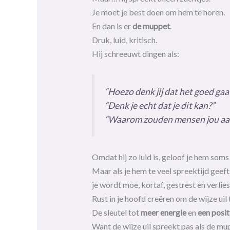
Je moet je best doen om hem te horen.
En dan is er
de muppet
.
Druk, luid, kritisch.
Hij schreeuwt dingen als:
“Hoezo denk jij dat het goed gaa
“Denk je echt dat je dit kan?”
“Waarom zouden mensen jou aar
Omdat hij zo luid is, geloof je hem soms
Maar als je hem te veel spreektijd geeft,
je wordt moe, kortaf, gestrest en verlies
Rust in je hoofd creëren om de wijze uil
De sleutel tot
meer energie
en
een posi
Want de wijze uil spreekt pas als de mu