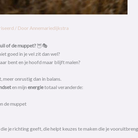
riseerd
/ Door
Annemariedijkstra
uil of de muppet?
🦉🎭
íet goed in je vel zit dan wel?
lbaar bent en je hoofd maar blijft malen?
, meer onrustig dan in balans.
ndset
en mijn
energie
totaal veranderde:
 en de muppet
 die je richting geeft, die helpt keuzes te maken die je vooruitbren