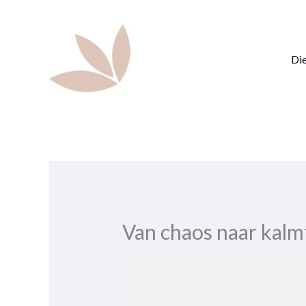
Ga
naar
de
Di
inhoud
Van chaos naar kalmt