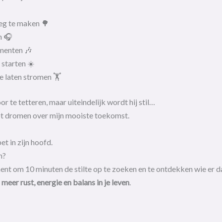
eg te maken 🌳
n 🎧
menten 🎶
 starten ☀️
e laten stromen 🏋️
 te tetteren, maar uiteindelijk wordt hij stil…
pt dromen over mijn mooiste toekomst.
et in zijn hoofd.
n?
nt om 10 minuten de stilte op te zoeken en te ontdekken wie er da
r
meer rust, energie en balans in je leven
.