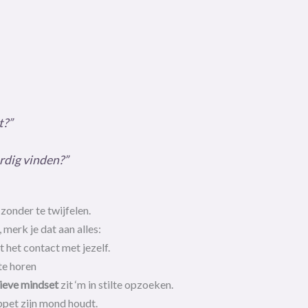
t?”
dig vinden?”
 zonder te twijfelen.
 merk je dat aan alles:
t het contact met jezelf.
 te horen
tieve mindset
zit ‘m in stilte opzoeken.
ppet zijn mond houdt.